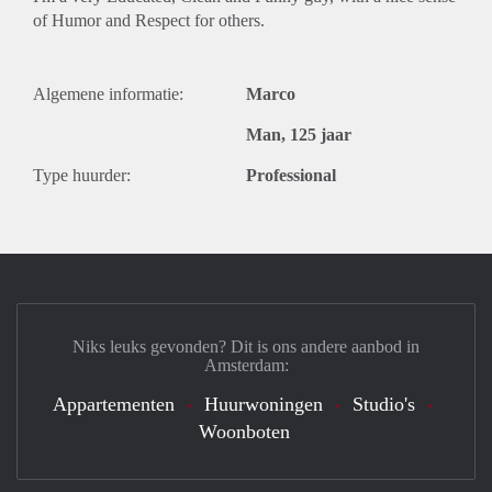
of Humor and Respect for others.
Algemene informatie:
Marco
Man, 125 jaar
Type huurder:
Professional
Niks leuks gevonden? Dit is ons andere aanbod in
Amsterdam:
Appartementen
Huurwoningen
Studio's
Woonboten