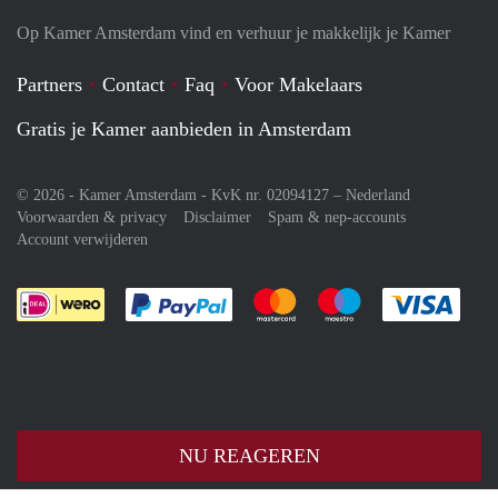
Op Kamer Amsterdam vind en verhuur je makkelijk je Kamer
Partners
Contact
Faq
Voor Makelaars
Gratis je Kamer aanbieden in Amsterdam
© 2026 - Kamer Amsterdam - KvK nr. 02094127 –
Nederland
Voorwaarden & privacy
Disclaimer
Spam & nep-accounts
Account verwijderen
Je rekent gemakkelijk af met Paypal
Je rekent gemakkelijk af met M
Je rekent gemakkelij
Je re
NU REAGEREN