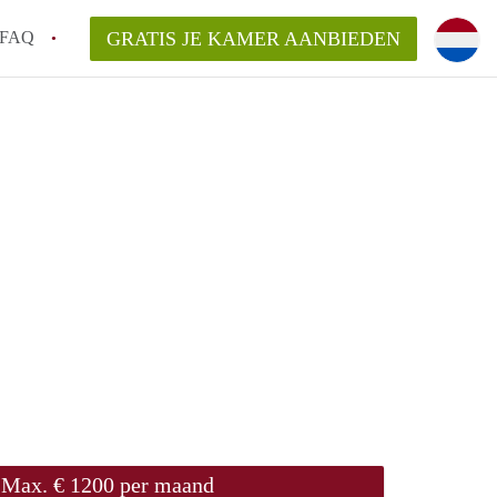
FAQ
GRATIS JE KAMER AANBIEDEN
 een onzelfstandige woonruimte (kamer) in
j een kamer in Amsterdam?
ermen voor een kamer in Amsterdam en wat
r?
 Amsterdam?
en voor de huurder?
Max. € 1200 per maand