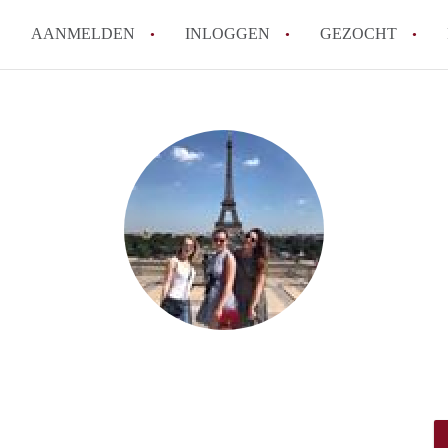
AANMELDEN
INLOGGEN
GEZOCHT
Wat is het puntensysteem voor
Amsterdam?
Wat zijn de opzegtermijnen bi
Wat zijn de populairste zoekt
betekent dit voor jou als zoeke
Wat is een studentenkamer in
Waarom geen bemiddelingskost
Alle veelgestelde vragen