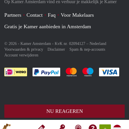
Op Kamer Amsterdam vind en verhuur je makkelijk je Kamer
Partners
Contact
Faq
Voor Makelaars
Gratis je Kamer aanbieden in Amsterdam
© 2026 - Kamer Amsterdam - KvK nr. 02094127 –
Nederland
Voorwaarden & privacy
Disclaimer
Spam & nep-accounts
Account verwijderen
Je rekent gemakkelijk af met Paypal
Je rekent gemakkelijk af met M
Je rekent gemakkelij
Je re
NU REAGEREN
+