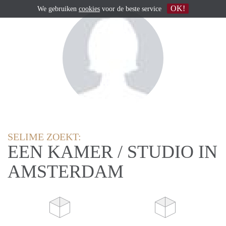
OK!
We gebruiken
cookies
voor de beste service
SELIME ZOEKT:
EEN KAMER / STUDIO IN
AMSTERDAM