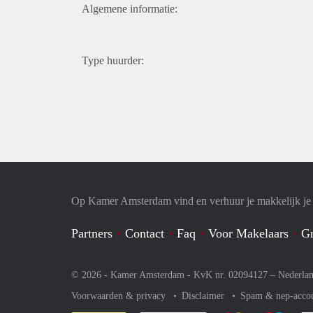
Algemene informatie:
Type huurder:
Op Kamer Amsterdam vind en verhuur je makkelijk j
Partners
Contact
Faq
Voor Makelaars
Gr
© 2026 - Kamer Amsterdam - KvK nr. 02094127 –
Nederla
Voorwaarden & privacy
Disclaimer
Spam & nep-acco