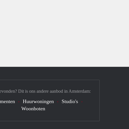
evonden? Dit is ons andere aanbod in Amsterdam:
ementen
Huurwoningen
Studio's
Woonboten