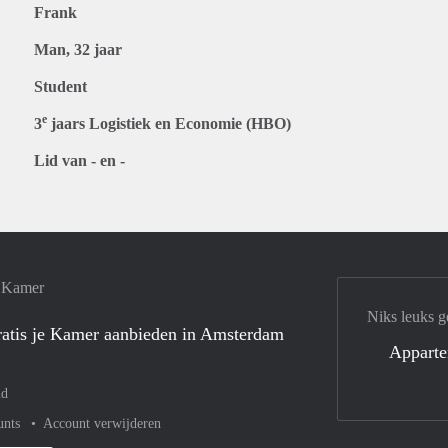
Frank
Man, 32 jaar
Student
e
3
jaars Logistiek en Economie (HBO)
Lid van - en -
e Kamer
Niks leuks g
atis je Kamer aanbieden in Amsterdam
Appart
nd
unts
Account verwijderen