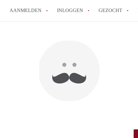
AANMELDEN
INLOGGEN
GEZOCHT
Wat is het puntensysteem voor
Amsterdam?
Wat zijn de opzegtermijnen bi
Wat zijn de populairste zoekt
betekent dit voor jou als zoeke
Wat is een studentenkamer in
Waarom geen bemiddelingskost
Alle veelgestelde vragen