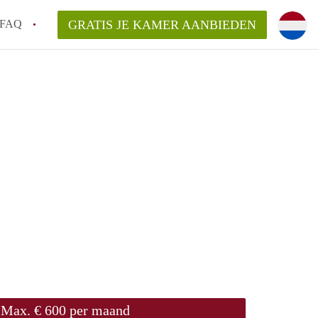
FAQ
GRATIS JE KAMER AANBIEDEN
 een onzelfstandige woonruimte (kamer) in
j een kamer in Amsterdam?
ermen voor een kamer in Amsterdam en wat
r?
 Amsterdam?
en voor de huurder?
Max. € 600 per maand