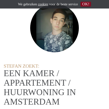
OK!
We gebruiken
cookies
voor de beste service
STEFAN ZOEKT:
EEN KAMER /
APPARTEMENT /
HUURWONING IN
AMSTERDAM