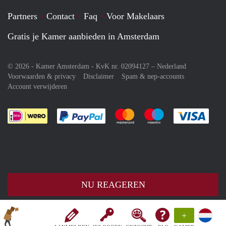
Partners
Contact
Faq
Voor Makelaars
Gratis je Kamer aanbieden in Amsterdam
© 2026 - Kamer Amsterdam - KvK nr. 02094127 –
Nederland
Voorwaarden & privacy
Disclaimer
Spam & nep-accounts
Account verwijderen
Je rekent gemakkelijk af met Paypal
Je rekent gemakkelijk af met M
Je rekent gemakkelij
Je re
NU REAGEREN
+