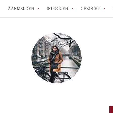
AANMELDEN
INLOGGEN
GEZOCHT
Wat is het puntensysteem voor
Amsterdam?
Wat zijn de opzegtermijnen bi
Wat zijn de populairste zoekt
betekent dit voor jou als zoeke
Wat is een studentenkamer in
Waarom geen bemiddelingskost
Alle veelgestelde vragen