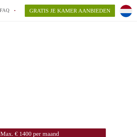
FAQ
GRATIS JE KAMER AANBIEDEN
 een onzelfstandige woonruimte (kamer) in
j een kamer in Amsterdam?
ermen voor een kamer in Amsterdam en wat
r?
 Amsterdam?
en voor de huurder?
Max. € 1400 per maand