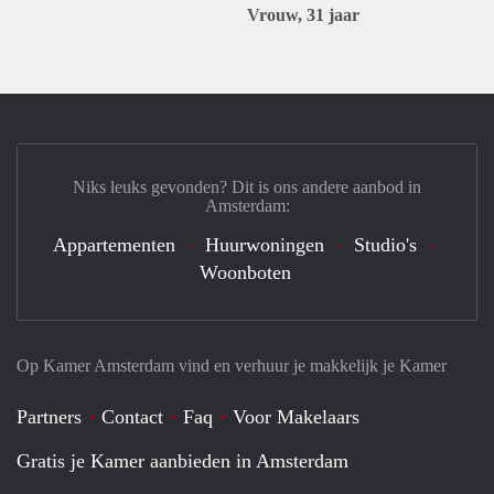
Vrouw, 31 jaar
Niks leuks gevonden? Dit is ons andere aanbod in
Amsterdam:
Appartementen
Huurwoningen
Studio's
Woonboten
Op Kamer Amsterdam vind en verhuur je makkelijk je Kamer
Partners
Contact
Faq
Voor Makelaars
Gratis je Kamer aanbieden in Amsterdam