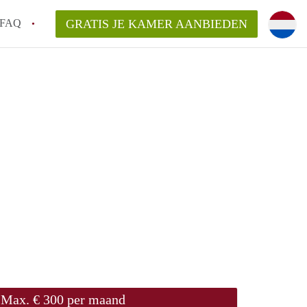
FAQ
GRATIS JE KAMER AANBIEDEN
 een onzelfstandige woonruimte (kamer) in
j een kamer in Amsterdam?
ermen voor een kamer in Amsterdam en wat
r?
 Amsterdam?
en voor de huurder?
Max. € 300 per maand