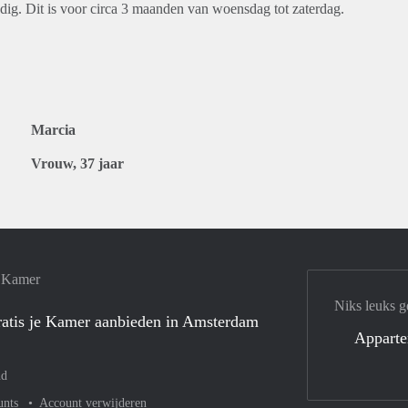
odig. Dit is voor circa 3 maanden van woensdag tot zaterdag.
Marcia
Vrouw, 37 jaar
e Kamer
Niks leuks g
atis je Kamer aanbieden in Amsterdam
Appart
nd
unts
Account verwijderen