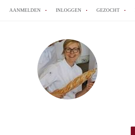
AANMELDEN
INLOGGEN
GEZOCHT
Wat is het puntensysteem voor
Amsterdam?
Wat zijn de opzegtermijnen bi
Wat zijn de populairste zoekt
betekent dit voor jou als zoeke
Wat is een studentenkamer in
Waarom geen bemiddelingskost
Alle veelgestelde vragen