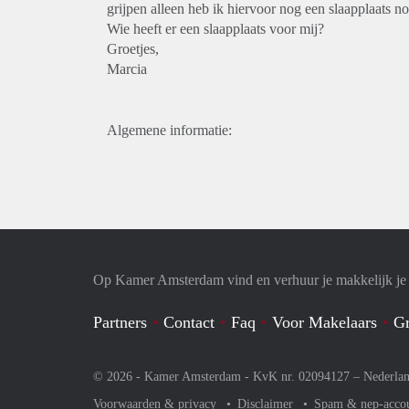
grijpen alleen heb ik hiervoor nog een slaapplaats n
Wie heeft er een slaapplaats voor mij?
Groetjes,
Marcia
Algemene informatie:
Op Kamer Amsterdam vind en verhuur je makkelijk j
Partners
Contact
Faq
Voor Makelaars
Gr
© 2026 - Kamer Amsterdam - KvK nr. 02094127 –
Nederla
Voorwaarden & privacy
Disclaimer
Spam & nep-acco