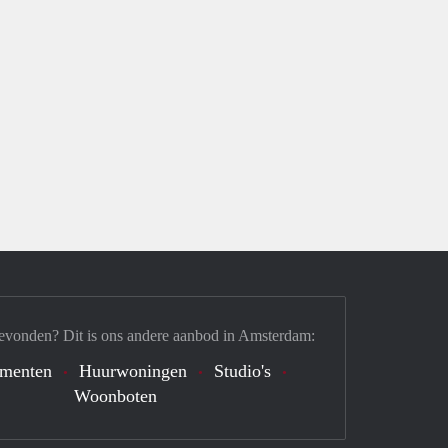
evonden? Dit is ons andere aanbod in Amsterdam:
ementen
Huurwoningen
Studio's
Woonboten