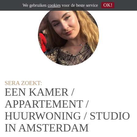
OK!
We gebruiken
cookies
voor de beste service
SERA ZOEKT:
EEN KAMER /
APPARTEMENT /
HUURWONING / STUDIO
IN AMSTERDAM