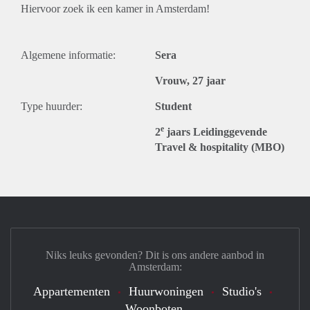
Hiervoor zoek ik een kamer in Amsterdam!
Algemene informatie:
Sera
Vrouw, 27 jaar
Type huurder:
Student
e
2
jaars Leidinggevende
Travel & hospitality (MBO)
Niks leuks gevonden? Dit is ons andere aanbod in
Amsterdam:
Appartementen
Huurwoningen
Studio's
Woonboten