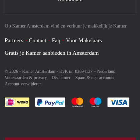
Op Kamer Amsterdam vind en verhuur je makkelijk je Kamer
Partners
Contact
Faq
Voor Makelaars
Gratis je Kamer aanbieden in Amsterdam
© 2026 - Kamer Amsterdam - KvK nr. 02094127 –
Nederland
Voorwaarden & privacy
Disclaimer
Spam & nep-accounts
Account verwijderen
Je rekent gemakkelijk af met Paypal
Je rekent gemakkelijk af met M
Je rekent gemakkelij
Je re