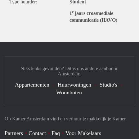
Type huurder:
Student
e
1
jaars crossmediale
communicatie (HAVO)
Niks leuks gevonden? Dit is ons andere aanbod in
Amsterdam:
Appartementen
Huurwoningen
Studio's
Woonboten
Op Kamer Amsterdam vind en verhuur je makkelijk je Kamer
Partners
Contact
Faq
Voor Makelaars