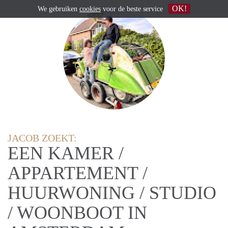
OK!
We gebruiken
cookies
voor de beste service
JACOB ZOEKT:
EEN KAMER /
APPARTEMENT /
HUURWONING / STUDIO
/ WOONBOOT IN