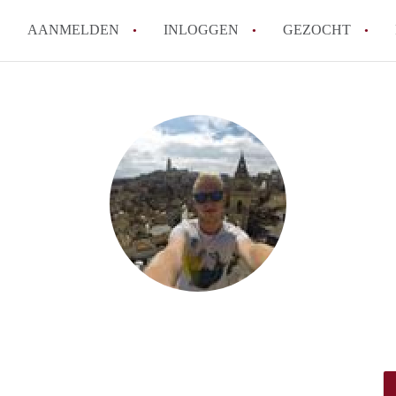
AANMELDEN
INLOGGEN
GEZOCHT
Wat is het puntensysteem voor
Amsterdam?
Wat zijn de opzegtermijnen bi
Wat zijn de populairste zoekt
betekent dit voor jou als zoeke
Wat is een studentenkamer in
Waarom geen bemiddelingskost
Alle veelgestelde vragen