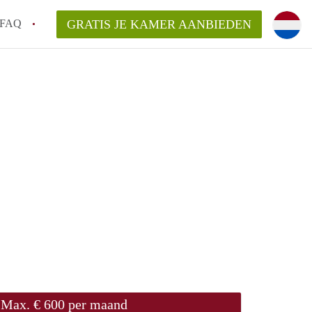
FAQ
GRATIS JE KAMER AANBIEDEN
 een onzelfstandige woonruimte (kamer) in
j een kamer in Amsterdam?
ermen voor een kamer in Amsterdam en wat
r?
 Amsterdam?
en voor de huurder?
Max. € 600 per maand