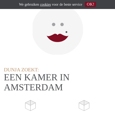
OK!
We gebruiken
cookies
voor de beste service
DUNJA ZOEKT:
EEN KAMER IN
AMSTERDAM