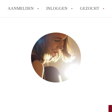
AANMELDEN
INLOGGEN
GEZOCHT
Wat is het puntensysteem voor
Amsterdam?
Wat zijn de opzegtermijnen bi
Wat zijn de populairste zoekt
betekent dit voor jou als zoeke
Wat is een studentenkamer in
Waarom geen bemiddelingskost
Alle veelgestelde vragen