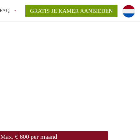
FAQ
GRATIS JE KAMER AANBIEDEN
 een onzelfstandige woonruimte (kamer) in
j een kamer in Amsterdam?
ermen voor een kamer in Amsterdam en wat
r?
 Amsterdam?
en voor de huurder?
Max. € 600 per maand