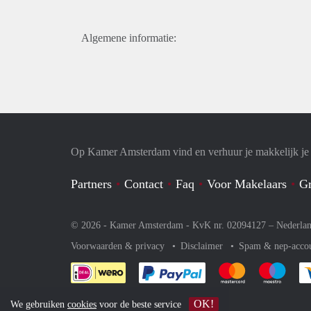
Algemene informatie:
Op Kamer Amsterdam vind en verhuur je makkelijk j
Partners
Contact
Faq
Voor Makelaars
Gr
© 2026 - Kamer Amsterdam - KvK nr. 02094127 –
Nederla
Voorwaarden & privacy
Disclaimer
Spam & nep-acco
Je rekent gemakkelijk af 
Je rekent gemak
Je rek
OK!
We gebruiken
cookies
voor de beste service