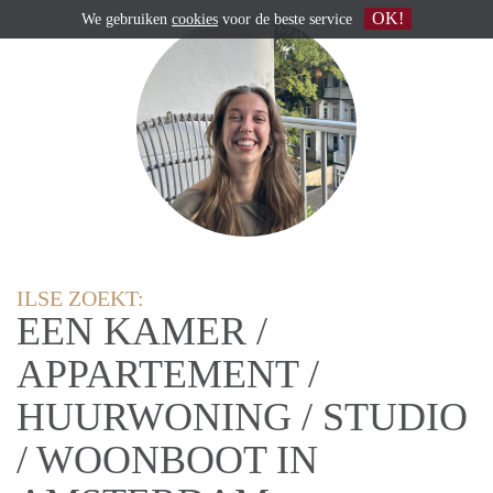
OK!
We gebruiken
cookies
voor de beste service
ILSE ZOEKT:
EEN KAMER /
APPARTEMENT /
HUURWONING / STUDIO
/ WOONBOOT IN