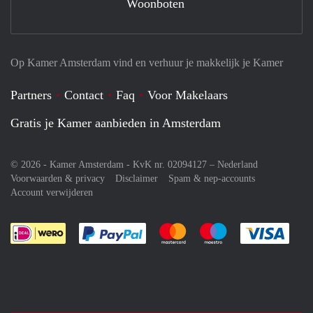
Woonboten
Op Kamer Amsterdam vind en verhuur je makkelijk je Kamer
Partners
Contact
Faq
Voor Makelaars
Gratis je Kamer aanbieden in Amsterdam
© 2026 - Kamer Amsterdam - KvK nr. 02094127 –
Nederland
Voorwaarden & privacy
Disclaimer
Spam & nep-accounts
Account verwijderen
Je rekent gemakkelijk af met Paypal
Je rekent gemakkelijk af met M
Je rekent gemakkelij
Je re