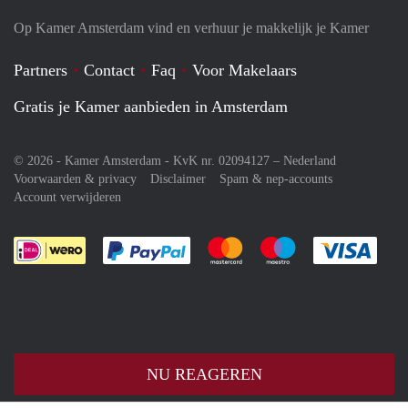
Op Kamer Amsterdam vind en verhuur je makkelijk je Kamer
Partners
Contact
Faq
Voor Makelaars
Gratis je Kamer aanbieden in Amsterdam
© 2026 - Kamer Amsterdam - KvK nr. 02094127 –
Nederland
Voorwaarden & privacy
Disclaimer
Spam & nep-accounts
Account verwijderen
Je rekent gemakkelijk af met Paypal
Je rekent gemakkelijk af met M
Je rekent gemakkelij
Je re
NU REAGEREN