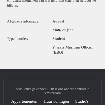
en rustige momenten aan wal helpt mij scherp en gefocust te
blijven.
Algemene informatie:
August
Man, 20 jaar
Type huurder:
Student
e
2
jaars Maritiem Officier
(HBO)
Niks leuks gevonden? Dit is ons andere aanbod in
Amsterdam:
Appartementen
Huurwoningen
Studio's