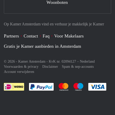
Woonboten
Op Kamer Amsterdam vind en verhuur je makkelijk je Kamer
Partners
Contact
Faq
Voor Makelaars
Gratis je Kamer aanbieden in Amsterdam
© 2026 - Kamer Amsterdam - KvK nr. 02094127 –
Nederland
Voorwaarden & privacy
Disclaimer
Spam & nep-accounts
Account verwijderen
Je rekent gemakkelijk af met Paypal
Je rekent gemakkelijk af met M
Je rekent gemakkelij
Je re