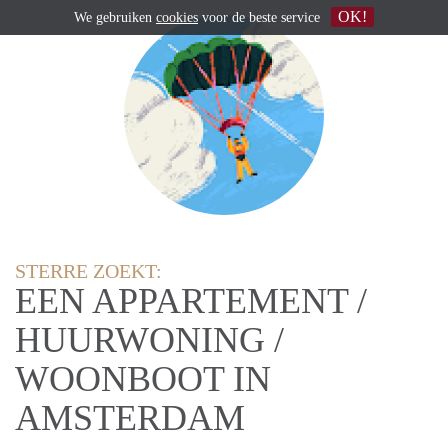
OK!
We gebruiken
cookies
voor de beste service
STERRE ZOEKT:
EEN APPARTEMENT /
HUURWONING /
WOONBOOT IN
AMSTERDAM