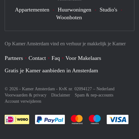
Appartementen
Huurwoningen
Studio's
Woonboten
Op Kamer Amsterdam vind en verhuur je makkelijk je Kamer
Partners
Contact
Faq
Voor Makelaars
Gratis je Kamer aanbieden in Amsterdam
© 2026 - Kamer Amsterdam - KvK nr. 02094127 –
Nederland
Voorwaarden & privacy
Disclaimer
Spam & nep-accounts
Account verwijderen
Je rekent gemakkelijk af met Paypal
Je rekent gemakkelijk af met M
Je rekent gemakkelij
Je re