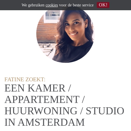
OK!
We gebruiken
cookies
voor de beste service
FATINE ZOEKT:
EEN KAMER /
APPARTEMENT /
HUURWONING / STUDIO
IN AMSTERDAM