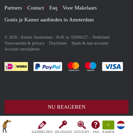
Partners
Contact
Faq
Voor Makelaars
Gratis je Kamer aanbieden in Amsterdam
© 2026 - Kamer Amsterdam - KvK nr. 02094127 –
Nederland
Voorwaarden & privacy
Disclaimer
Spam & nep-accounts
Account verwijderen
Je rekent gemakkelijk af met Paypal
Je rekent gemakkelijk af met M
Je rekent gemakkelij
Je re
NU REAGEREN
+
AANMELDEN
INLOGGEN
GEZOCHT
FAQ
KAMER