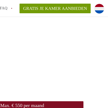
FAQ
GRATIS JE KAMER AANBIEDEN
 een onzelfstandige woonruimte (kamer) in
j een kamer in Amsterdam?
ermen voor een kamer in Amsterdam en wat
r?
 Amsterdam?
en voor de huurder?
Max. € 550 per maand