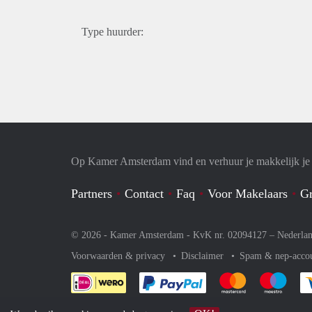
Type huurder:
Op Kamer Amsterdam vind en verhuur je makkelijk j
Partners
Contact
Faq
Voor Makelaars
Gr
© 2026 - Kamer Amsterdam - KvK nr. 02094127 –
Nederla
Voorwaarden & privacy
Disclaimer
Spam & nep-acco
Je rekent gemakkelijk af 
Je rekent gemak
Je rek