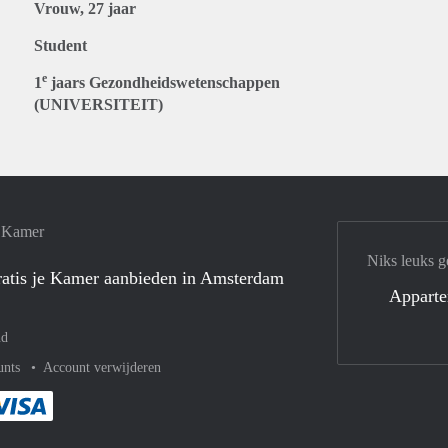
Vrouw, 27 jaar
Student
e
1
jaars Gezondheidswetenschappen
(UNIVERSITEIT)
e Kamer
Niks leuks g
atis je Kamer aanbieden in Amsterdam
Appart
nd
unts
Account verwijderen
met Paypal
kelijk af met Mastercard
ent gemakkelijk af met Meastro
Je rekent gemakkelijk af met Visa