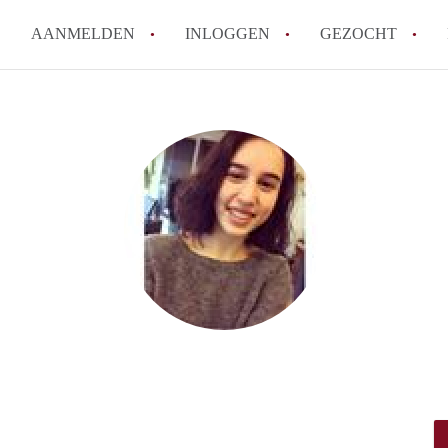
AANMELDEN
INLOGGEN
GEZOCHT
Wat is het puntensysteem voor
Amsterdam?
Wat zijn de opzegtermijnen bi
Wat zijn de populairste zoekt
betekent dit voor jou als zoeke
Wat is een studentenkamer in
Waarom geen bemiddelingskost
Alle veelgestelde vragen