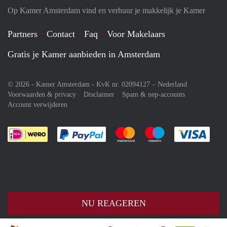
Op Kamer Amsterdam vind en verhuur je makkelijk je Kamer
Partners
Contact
Faq
Voor Makelaars
Gratis je Kamer aanbieden in Amsterdam
© 2026 - Kamer Amsterdam - KvK nr. 02094127 –
Nederland
Voorwaarden & privacy
Disclaimer
Spam & nep-accounts
Account verwijderen
Je rekent gemakkelijk af met Paypal
Je rekent gemakkelijk af met M
Je rekent gemakkelij
Je re
NU REAGEREN