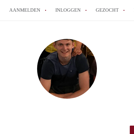
AANMELDEN
INLOGGEN
GEZOCHT
Wat is het puntensysteem voor
Amsterdam?
Wat zijn de opzegtermijnen bi
Wat zijn de populairste zoekt
betekent dit voor jou als zoeke
Wat is een studentenkamer in
Waarom geen bemiddelingskost
Alle veelgestelde vragen