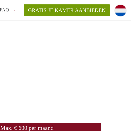
FAQ
GRATIS JE KAMER AANBIEDEN
 een onzelfstandige woonruimte (kamer) in
j een kamer in Amsterdam?
ermen voor een kamer in Amsterdam en wat
r?
 Amsterdam?
en voor de huurder?
Max. € 600 per maand