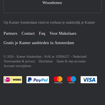
Woonboten
Op Kamer Amsterdam vind en verhuur je makkelijk je Kamer
Partners
Contact
Faq
Voor Makelaars
Gratis je Kamer aanbieden in Amsterdam
© 2026 - Kamer Amsterdam - KvK nr. 02094127 –
Nederland
Voorwaarden & privacy
Disclaimer
Spam & nep-accounts
Account verwijderen
Je rekent gemakkelijk af met Paypal
Je rekent gemakkelijk af met M
Je rekent gemakkelij
Je re