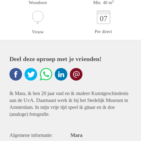
2
Woonboot
Min. 40 m
07
Per direct
Vrouw
Deel deze oproep met je vrienden!
Ik Mara, ik ben 20 jaar oud en ik studeer Kunstgeschiedenis
aan de UvA. Daarnaast werk ik bij het Stedelijk Museum in
Amsterdam. In mijn vrije tijd speel ik gitaar en ik doe
(analoge) fotografie.
Algemene informatie:
Mara