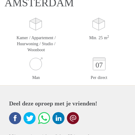
AMSTERDAM
2
Kamer / Appartement /
Min. 25 m
Huurwoning / Studio /
Woonboot
07
Man
Per direct
Deel deze oproep met je vrienden!