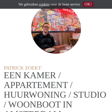
OK!
We gebruiken
cookies
voor de beste service
PATRICK ZOEKT:
EEN KAMER /
APPARTEMENT /
HUURWONING / STUDIO
/ WOONBOOT IN