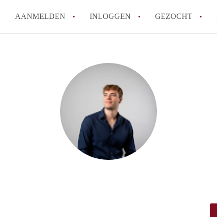
AANMELDEN
INLOGGEN
GEZOCHT
Wat is het puntensysteem voor
Amsterdam?
Wat zijn de opzegtermijnen bi
Wat zijn de populairste zoekt
betekent dit voor jou als zoeke
Wat is een studentenkamer in
Waarom geen bemiddelingskost
Alle veelgestelde vragen