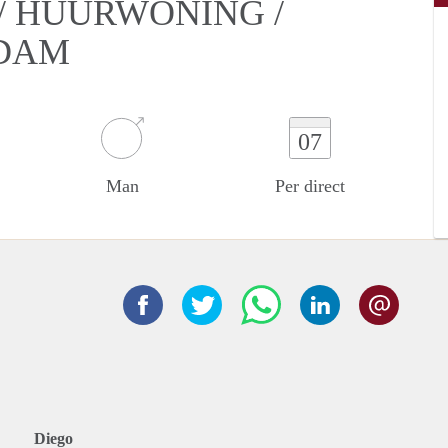
/ HUURWONING /
RDAM
07
Man
Per direct
Diego