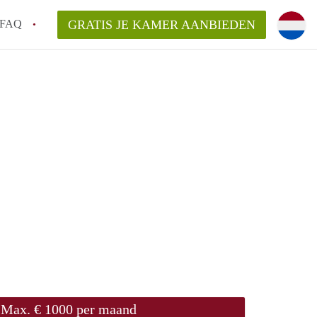
FAQ
GRATIS JE KAMER AANBIEDEN
 een onzelfstandige woonruimte (kamer) in
j een kamer in Amsterdam?
ermen voor een kamer in Amsterdam en wat
r?
 Amsterdam?
en voor de huurder?
Max. € 1000 per maand