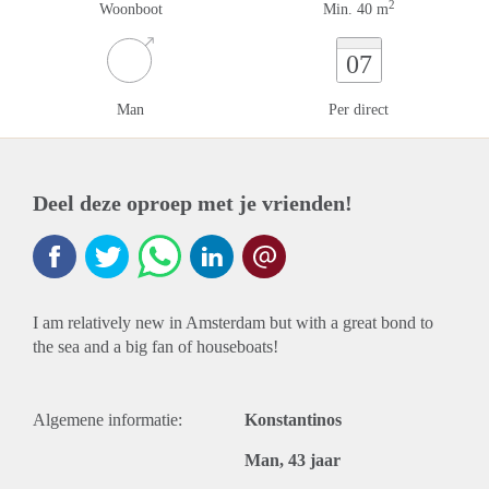
2
Woonboot
Min. 40 m
07
Man
Per direct
Deel deze oproep met je vrienden!
I am relatively new in Amsterdam but with a great bond to
the sea and a big fan of houseboats!
Algemene informatie:
Konstantinos
Man, 43 jaar