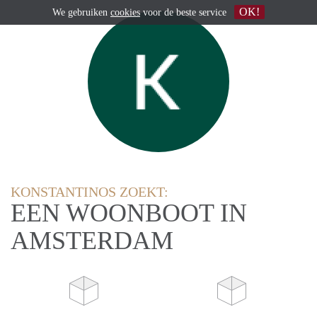
OK!
We gebruiken
cookies
voor de beste service
KONSTANTINOS ZOEKT:
EEN WOONBOOT IN
AMSTERDAM