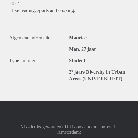
2027.
I like reading, sports and cooking.
Algemene informatie:
Maurice
Man, 27 jaar
Type huurder:
Student
e
3
jaars Diversity in Urban
Areas (UNIVERSITEIT)
Niks leuks gevonden? Dit is ons andere aanbod in
Amsterdam: