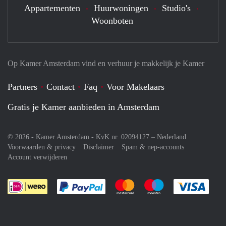
Appartementen
Huurwoningen
Studio's
Woonboten
Op Kamer Amsterdam vind en verhuur je makkelijk je Kamer
Partners
Contact
Faq
Voor Makelaars
Gratis je Kamer aanbieden in Amsterdam
© 2026 - Kamer Amsterdam - KvK nr. 02094127 –
Nederland
Voorwaarden & privacy
Disclaimer
Spam & nep-accounts
Account verwijderen
Je rekent gemakkelijk af met Paypal
Je rekent gemakkelijk af met M
Je rekent gemakkelij
Je re