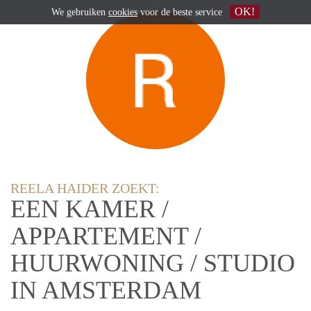
OK!
We gebruiken
cookies
voor de beste service
REELA HAIDER ZOEKT:
EEN KAMER /
APPARTEMENT /
HUURWONING / STUDIO
IN AMSTERDAM