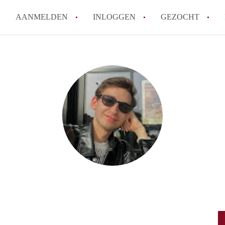
AANMELDEN
INLOGGEN
GEZOCHT
Wat is het puntensysteem voor
Amsterdam?
Wat zijn de opzegtermijnen bi
Wat zijn de populairste zoekt
betekent dit voor jou als zoeke
Wat is een studentenkamer in
Waarom geen bemiddelingskost
Alle veelgestelde vragen