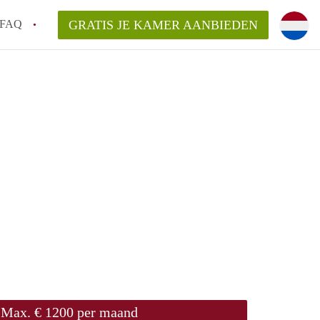
FAQ
GRATIS JE KAMER AANBIEDEN
 een onzelfstandige woonruimte (kamer) in
j een kamer in Amsterdam?
ermen voor een kamer in Amsterdam en wat
r?
 Amsterdam?
en voor de huurder?
Max. € 1200 per maand