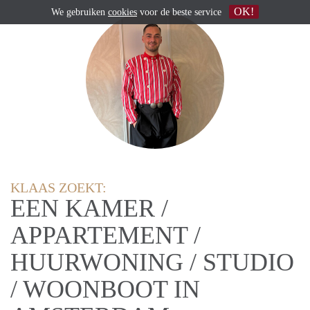
OK!
We gebruiken
cookies
voor de beste service
KLAAS ZOEKT:
EEN KAMER /
APPARTEMENT /
HUURWONING / STUDIO
/ WOONBOOT IN