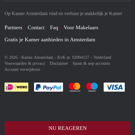
Op Kamer Amsterdam vind en verhuur je makkelijk je Kamer
Partners
Contact
Faq
Voor Makelaars
Gratis je Kamer aanbieden in Amsterdam
© 2026 - Kamer Amsterdam - KvK nr. 02094127 –
Nederland
Voorwaarden & privacy
Disclaimer
Spam & nep-accounts
Account verwijderen
Je rekent gemakkelijk af met Paypal
Je rekent gemakkelijk af met M
Je rekent gemakkelij
Je re
NU REAGEREN