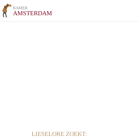
KAMER
AMSTERDAM
LIESELORE ZOEKT: