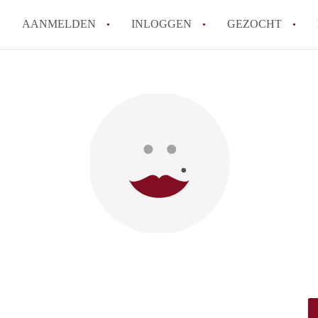
AANMELDEN
INLOGGEN
GEZOCHT
Wat is het puntensysteem voor
Amsterdam?
Wat zijn de opzegtermijnen bi
Wat zijn de populairste zoekt
betekent dit voor jou als zoeke
Wat is een studentenkamer in
Waarom geen bemiddelingskost
Alle veelgestelde vragen