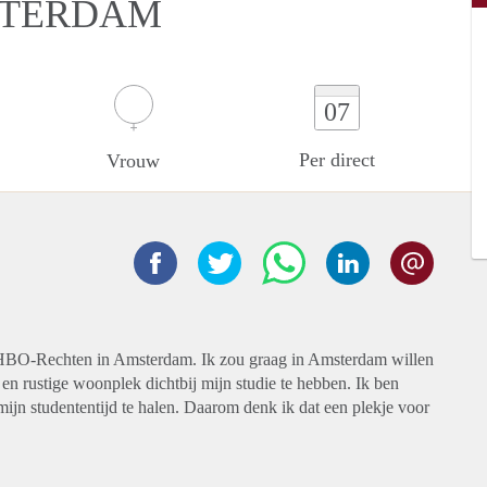
STERDAM
07
Per direct
Vrouw
nt HBO-Rechten in Amsterdam. Ik zou graag in Amsterdam willen
en rustige woonplek dichtbij mijn studie te hebben. Ik ben
 mijn studententijd te halen. Daarom denk ik dat een plekje voor