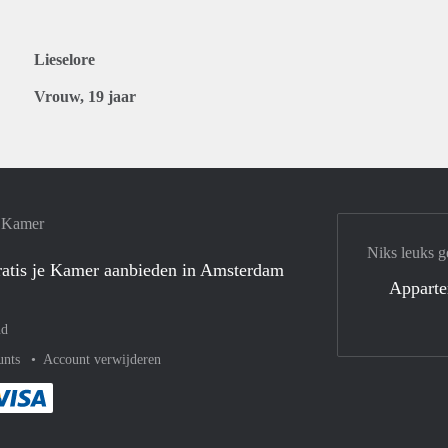
Lieselore
Vrouw, 19 jaar
e Kamer
Niks leuks g
atis je Kamer aanbieden in Amsterdam
Appart
nd
unts
Account verwijderen
met Paypal
kelijk af met Mastercard
ent gemakkelijk af met Meastro
Je rekent gemakkelijk af met Visa