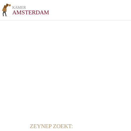
KAMER
AMSTERDAM
ZEYNEP ZOEKT: