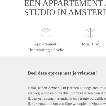
EEN APPARTEMENT 
STUDIO IN AMSTE
2
Appartement /
Min. 1 m
Huurwoning / Studio
Deel deze oproep met je vrienden!
Hallo, ik ben Zeynep. Dit jaar ben ik toegelaten t
ver weg woon en bijna drie uur moet reizen naar Am
Ik ben een sociaal, vriendelijk en verantwoordelijk pe
Ik kijk ernaar uit om een fijne woonplek te vinden w