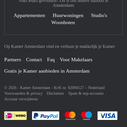
Niks leuks gevonden? Dit is ons andere aanbod in
Amsterdam:
Appartementen
Huurwoningen
Studio's
Woonboten
Op Kamer Amsterdam vind en verhuur je makkelijk je Kamer
Partners
Contact
Faq
Voor Makelaars
Gratis je Kamer aanbieden in Amsterdam
© 2026 - Kamer Amsterdam - KvK nr. 02094127 –
Nederland
Voorwaarden & privacy
Disclaimer
Spam & nep-accounts
Account verwijderen
Je rekent gemakkelijk af met Paypal
Je rekent gemakkelijk af met M
Je rekent gemakkelij
Je re