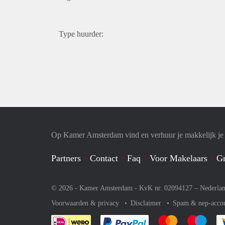
Type huurder:
Op Kamer Amsterdam vind en verhuur je makkelijk j
Partners
Contact
Faq
Voor Makelaars
Gr
© 2026 - Kamer Amsterdam - KvK nr. 02094127 –
Nederla
Voorwaarden & privacy
Disclaimer
Spam & nep-acco
Je rekent gemakkelijk af 
Je rekent gemak
Je rek