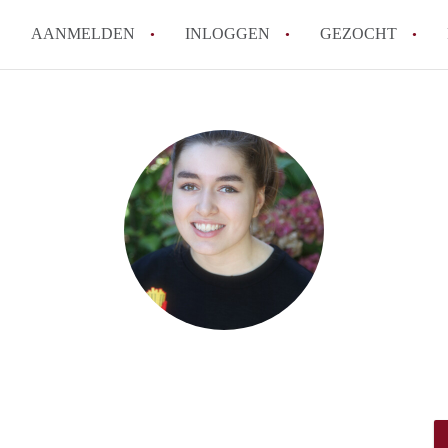
AANMELDEN
INLOGGEN
GEZOCHT
Wat is het puntensysteem voor
Amsterdam?
Wat zijn de opzegtermijnen bi
Wat zijn de populairste zoekt
betekent dit voor jou als zoeke
Wat is een studentenkamer in
Waarom geen bemiddelingskost
Alle veelgestelde vragen