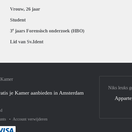
Vrouw, 26 jaar
Student
e
3
jaars Forensisch onderzoek (HBO)
Lid van Sv.Ident
e Kamer
Niks leuks g
atis je Kamer aanbieden in Amsterdam
Appart
nd
unts
Account verwijderen
met Paypal
kelijk af met Mastercard
ent gemakkelijk af met Meastro
Je rekent gemakkelijk af met Visa