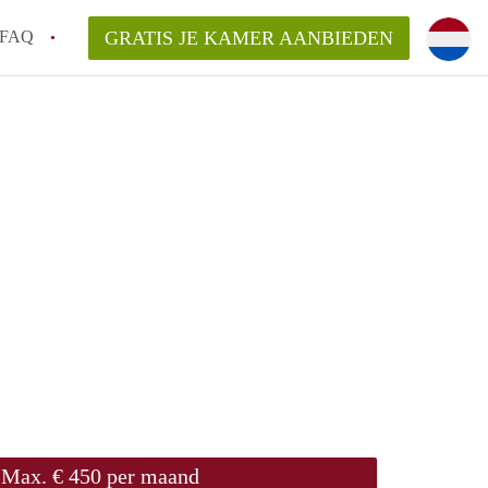
FAQ
GRATIS JE KAMER AANBIEDEN
 een onzelfstandige woonruimte (kamer) in
j een kamer in Amsterdam?
ermen voor een kamer in Amsterdam en wat
r?
 Amsterdam?
en voor de huurder?
Max. € 450 per maand