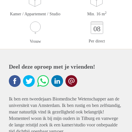
2
Kamer / Appartement / Studio
Min. 16 m
08
Per direct
Vrouw
Deel deze oproep met je vrienden!
Ik ben een tweedejaars Biomedische Wetenschapper aan de
universiteit van Amsterdam. Ik ben rustig en ben zelfstandig,
maar natuurlijk vind ik gezelligheid ook belangrijk!
Momenteel woon ik bij mijn ouders in Tilburg en vanwege
de lange reistijd zoek ik een kamer/studio voor onbepaalde
tijd dichtbij openbaar vervoer.