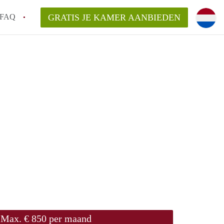
FAQ
GRATIS JE KAMER AANBIEDEN
 een onzelfstandige woonruimte (kamer) in
j een kamer in Amsterdam?
ermen voor een kamer in Amsterdam en wat
r?
 Amsterdam?
en voor de huurder?
Max. € 850 per maand