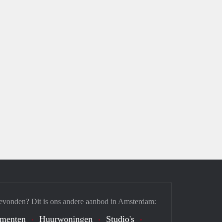
evonden? Dit is ons andere aanbod in Amsterdam:
ementen
Huurwoningen
Studio's