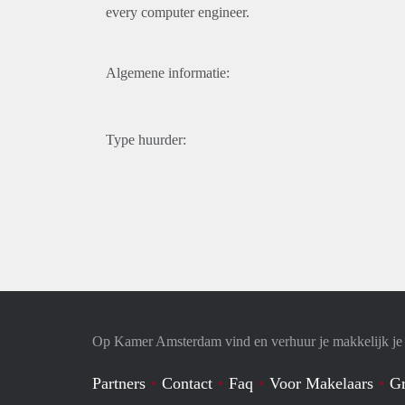
every computer engineer.
Algemene informatie:
Type huurder:
Op Kamer Amsterdam vind en verhuur je makkelijk j
Partners
Contact
Faq
Voor Makelaars
Gr