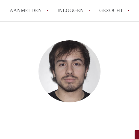
AANMELDEN
INLOGGEN
GEZOCHT
Wat is het puntensysteem voor
Amsterdam?
Wat zijn de opzegtermijnen bi
Wat zijn de populairste zoekt
betekent dit voor jou als zoeke
Wat is een studentenkamer in
Waarom geen bemiddelingskost
Alle veelgestelde vragen