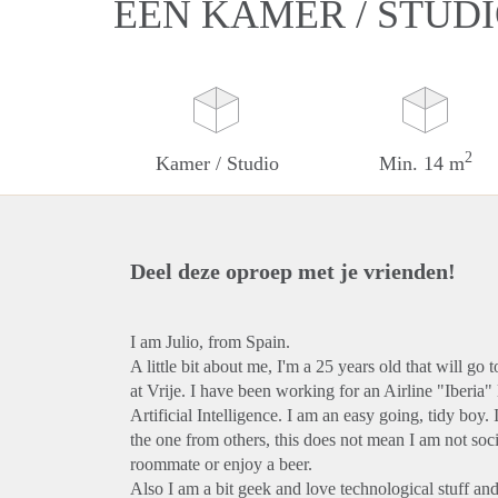
EEN KAMER / STUD
2
Kamer / Studio
Min. 14 m
Deel deze oproep met je vrienden!
I am Julio, from Spain.
A little bit about me, I'm a 25 years old that will go
at Vrije. I have been working for an Airline "Iberia"
Artificial Intelligence. I am an easy going, tidy boy
the one from others, this does not mean I am not soc
roommate or enjoy a beer.
Also I am a bit geek and love technological stuff an