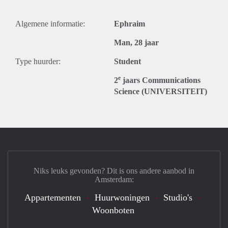
Algemene informatie:
Ephraim
Man, 28 jaar
Type huurder:
Student
e
2
jaars Communications
Science (UNIVERSITEIT)
Niks leuks gevonden? Dit is ons andere aanbod in
Amsterdam:
Appartementen
Huurwoningen
Studio's
Woonboten