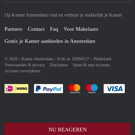
Op Kamer Amsterdam vind en verhuur je makkelijk je Kamer
Partners
Contact
Faq
Voor Makelaars
Gratis je Kamer aanbieden in Amsterdam
© 2026 - Kamer Amsterdam - KvK nr. 02094127 –
Nederland
Voorwaarden & privacy
Disclaimer
Spam & nep-accounts
Account verwijderen
Je rekent gemakkelijk af met Paypal
Je rekent gemakkelijk af met M
Je rekent gemakkelij
Je re
NU REAGEREN