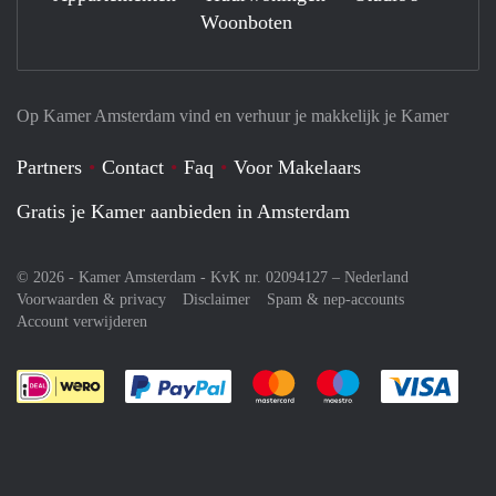
Woonboten
Op Kamer Amsterdam vind en verhuur je makkelijk je Kamer
Partners
Contact
Faq
Voor Makelaars
Gratis je Kamer aanbieden in Amsterdam
© 2026 - Kamer Amsterdam - KvK nr. 02094127 –
Nederland
Voorwaarden & privacy
Disclaimer
Spam & nep-accounts
Account verwijderen
Je rekent gemakkelijk af met Paypal
Je rekent gemakkelijk af met M
Je rekent gemakkelij
Je re