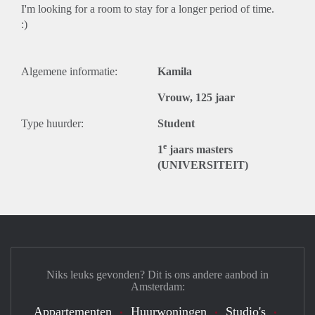
I'm looking for a room to stay for a longer period of time.
:)
Algemene informatie:
Kamila
Vrouw, 125 jaar
Type huurder:
Student
e
1
jaars masters
(UNIVERSITEIT)
Niks leuks gevonden? Dit is ons andere aanbod in
Amsterdam:
Appartementen
Huurwoningen
Studio's