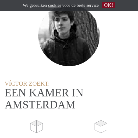
OK!
We gebruiken
cookies
voor de beste service
VÍCTOR ZOEKT:
EEN KAMER IN
AMSTERDAM