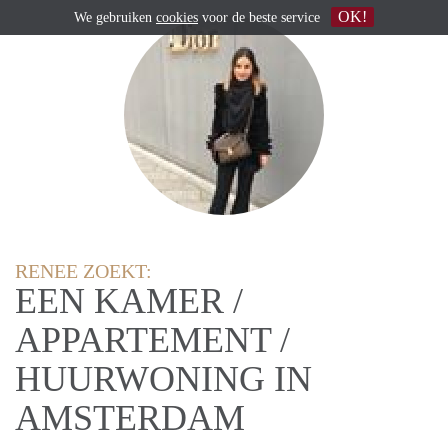
OK!
We gebruiken
cookies
voor de beste service
RENEE ZOEKT:
EEN KAMER /
APPARTEMENT /
HUURWONING IN
AMSTERDAM