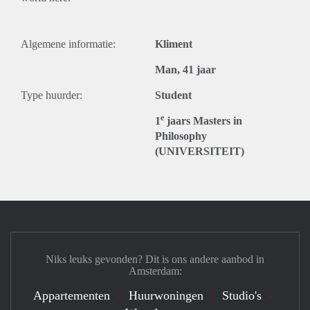
Algemene informatie:
Kliment
Man, 41 jaar
Type huurder:
Student
e
1
jaars Masters in
Philosophy
(UNIVERSITEIT)
Niks leuks gevonden? Dit is ons andere aanbod in
Amsterdam:
Appartementen
Huurwoningen
Studio's