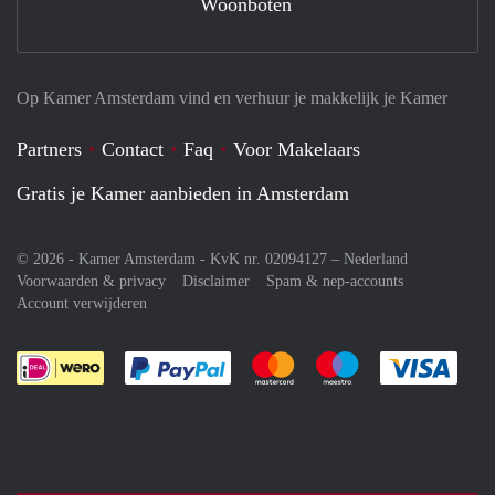
Woonboten
Op Kamer Amsterdam vind en verhuur je makkelijk je Kamer
Partners
Contact
Faq
Voor Makelaars
Gratis je Kamer aanbieden in Amsterdam
© 2026 - Kamer Amsterdam - KvK nr. 02094127 –
Nederland
Voorwaarden & privacy
Disclaimer
Spam & nep-accounts
Account verwijderen
Je rekent gemakkelijk af met Paypal
Je rekent gemakkelijk af met M
Je rekent gemakkelij
Je re