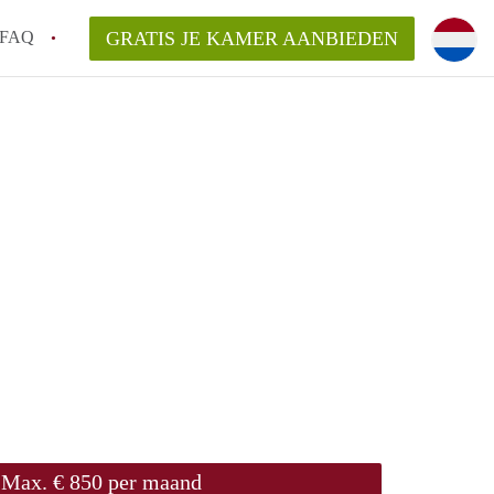
FAQ
GRATIS JE KAMER AANBIEDEN
 een onzelfstandige woonruimte (kamer) in
j een kamer in Amsterdam?
ermen voor een kamer in Amsterdam en wat
r?
 Amsterdam?
en voor de huurder?
Max. € 850 per maand