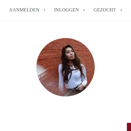
AANMELDEN
INLOGGEN
GEZOCHT
Wat is het puntensysteem voor
Amsterdam?
Wat zijn de opzegtermijnen bi
Wat zijn de populairste zoekt
betekent dit voor jou als zoeke
Wat is een studentenkamer in
Waarom geen bemiddelingskost
Alle veelgestelde vragen