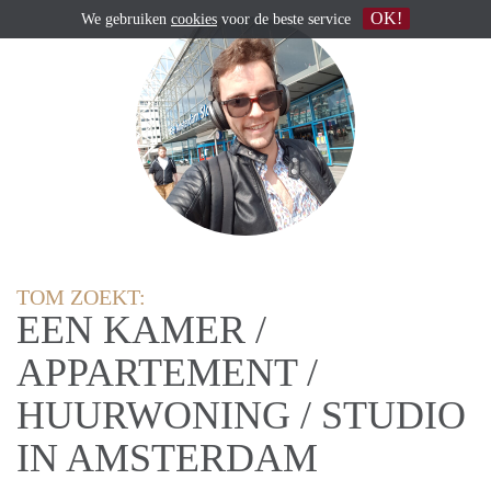
OK!
We gebruiken
cookies
voor de beste service
TOM ZOEKT:
EEN KAMER /
APPARTEMENT /
HUURWONING / STUDIO
IN AMSTERDAM