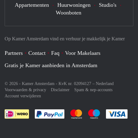
Appartementen
Huurwoningen
Studio's
Woonboten
Op Kamer Amsterdam vind en verhuur je makkelijk je Kamer
Partners
Contact
Faq
Voor Makelaars
Gratis je Kamer aanbieden in Amsterdam
© 2026 - Kamer Amsterdam - KvK nr. 02094127 –
Nederland
Voorwaarden & privacy
Disclaimer
Spam & nep-accounts
Account verwijderen
Je rekent gemakkelijk af met Paypal
Je rekent gemakkelijk af met M
Je rekent gemakkelij
Je re