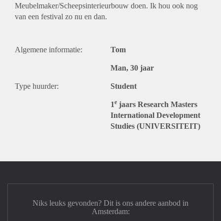
Meubelmaker/Scheepsinterieurbouw doen. Ik hou ook nog
van een festival zo nu en dan.
Algemene informatie:
Tom
Man, 30 jaar
Type huurder:
Student
e
1
jaars Research Masters
International Development
Studies (UNIVERSITEIT)
Niks leuks gevonden? Dit is ons andere aanbod in
Amsterdam: