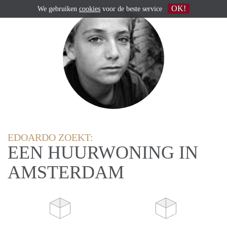
OK!
We gebruiken
cookies
voor de beste service
EDOARDO ZOEKT:
EEN HUURWONING IN
AMSTERDAM