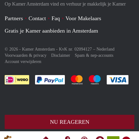
Op Kamer Amsterdam vind en verhuur je makkelijk je Kamer
Partners
Contact
Faq
Voor Makelaars
Gratis je Kamer aanbieden in Amsterdam
© 2026 - Kamer Amsterdam - KvK nr. 02094127 –
Nederland
Voorwaarden & privacy
Disclaimer
Spam & nep-accounts
Account verwijderen
Je rekent gemakkelijk af met Paypal
Je rekent gemakkelijk af met M
Je rekent gemakkelij
Je re
NU REAGEREN