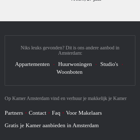
Niks leuks gevonden? Dit is ons andere aanbod in
Amsterdam:
Appartementen
Huurwoningen
Studio's
Woonboten
Op Kamer Amsterdam vind en verhuur je makkelijk je Kamer
Partners
Contact
Faq
Voor Makelaars
Gratis je Kamer aanbieden in Amsterdam