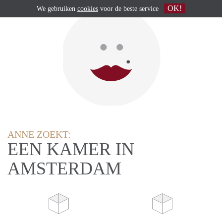
OK!
We gebruiken
cookies
voor de beste service
ANNE ZOEKT:
EEN KAMER IN
AMSTERDAM