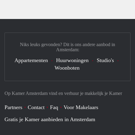
Niks leuks gevonden? Dit is ons andere aanbod in
Amsterdam:
Appartementen
Huurwoningen
Studio's
Woonboten
Op Kamer Amsterdam vind en verhuur je makkelijk je Kamer
Partners
Contact
Faq
Voor Makelaars
Gratis je Kamer aanbieden in Amsterdam