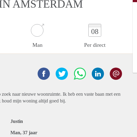
 IN AMSTERDAM
08
Man
Per direct
op zoek naar nieuwe woonruimte. Ik heb een vaste baan met een
k houd mijn woning altijd goed bij.
Justin
Man, 37 jaar