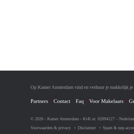
Op Kamer Amsterdam vind en verhuur je makkelijk j
Partners
Contact
Faq
Voor Makelaars
Gr
© 2026 - Kamer Amsterdam - KvK nr. 02094127 –
Nederla
Voorwaarden & privacy
Disclaimer
Spam & nep-acco