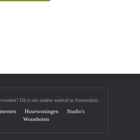
evonden? Dit is ons andere aanbod in Amsterdam:
ementen
Huurwoningen
Studio's
Woonboten