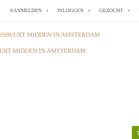
AANMELDEN
INLOGGEN
GEZOCHT
Wat is het puntensysteem voor
USBUURT MIDDEN IN AMSTERDAM
Amsterdam?
URT MIDDEN IN AMSTERDAM
Wat zijn de opzegtermijnen bi
Wat zijn de populairste zoekt
betekent dit voor jou als zoeke
Wat is een studentenkamer in
Waarom geen bemiddelingskost
Alle veelgestelde vragen