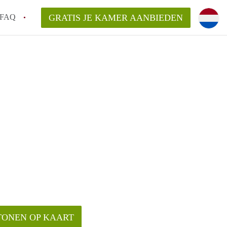
FAQ
GRATIS JE KAMER AANBIEDEN
 een onzelfstandige woonruimte (kamer) in
j een kamer in Amsterdam?
ermen voor een kamer in Amsterdam en wat
r?
 Amsterdam?
en voor de huurder?
TONEN OP KAART