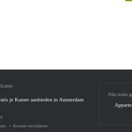
e Kamer
Niks leuks g
atis je Kamer aanbieden in Amsterdam
Appart
nd
unts
Account verwijderen