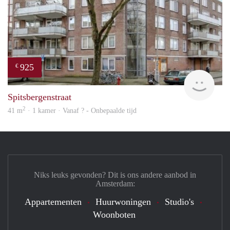
925
€
rent
Spitsbergenstraat
2
41 m
· 1 kamer · Vanaf ? - Onbepaalde tijd
Niks leuks gevonden? Dit is ons andere aanbod in
Amsterdam:
Appartementen
Huurwoningen
Studio's
Woonboten