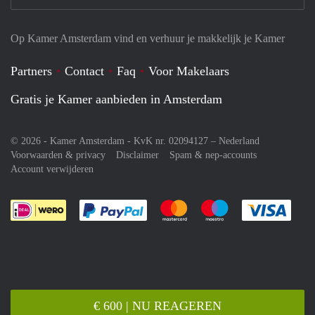
Op Kamer Amsterdam vind en verhuur je makkelijk je Kamer
Partners
Contact
Faq
Voor Makelaars
Gratis je Kamer aanbieden in Amsterdam
© 2026 - Kamer Amsterdam - KvK nr. 02094127 –
Nederland
Voorwaarden & privacy
Disclaimer
Spam & nep-accounts
Account verwijderen
Je rekent gemakkelijk af met Paypal
Je rekent gemakkelijk af met M
Je rekent gemakkelij
Je re
€ 600 | NU REAGEREN