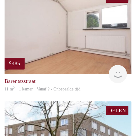
485
€
rent
Barentszstraat
2
11 m
· 1 kamer · Vanaf ? - Onbepaalde tijd
DELEN