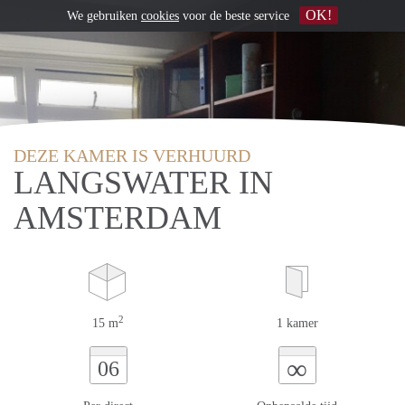
OK!
We gebruiken
cookies
voor de beste service
DEZE KAMER IS VERHUURD
LANGSWATER IN
AMSTERDAM
2
15 m
1 kamer
∞
06